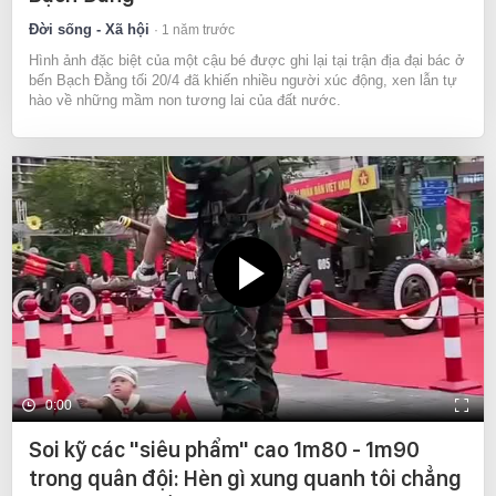
Đời sống - Xã hội
1 năm trước
Hình ảnh đặc biệt của một cậu bé được ghi lại tại trận địa đại bác ở
bến Bạch Đằng tối 20/4 đã khiến nhiều người xúc động, xen lẫn tự
hào về những mầm non tương lai của đất nước.
0:00
Soi kỹ các "siêu phẩm" cao 1m80 - 1m90
trong quân đội: Hèn gì xung quanh tôi chẳng