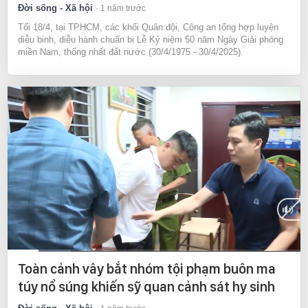
Đời sống - Xã hội
1 năm trước
Tối 18/4, tại TPHCM, các khối Quân đội, Công an tổng hợp luyện
diễu binh, diễu hành chuẩn bị Lễ Kỷ niệm 50 năm Ngày Giải phóng
miền Nam, thống nhất đất nước (30/4/1975 - 30/4/2025).
Current
0:09
/
Duration
1:28
Toàn cảnh vây bắt nhóm tội phạm buôn ma
Time
túy nổ súng khiến sỹ quan cảnh sát hy sinh