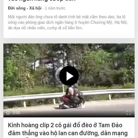
Đời sống - Xã hội
1 năm trước
Một người đàn ông chưa rõ danh tính bịt mặt cầm theo dao, ba lô
xông vào phòng giao dịch ngân hàng ở huyện Chương Mỹ, Hà Nội,
đe dọa nữ nhân viên, cướp đi số tiền lớn.
0:00
Kinh hoàng clip 2 cô gái đổ đèo ở Tam Đảo
đâm thẳng vào hộ lan can đường, dân mạng