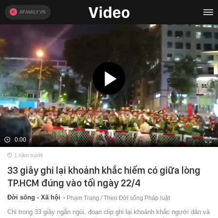
AFAMILY.VN
0:00
1 năm trước
33 giây ghi lại khoảnh khắc hiếm có giữa lòng
TP.HCM đúng vào tối ngày 22/4
Đời sống - Xã hội
Phạm Trang / Theo Đời sống Pháp luật
Chỉ trong 33 giây ngắn ngủi, đoạn clip ghi lại khoảnh khắc người dân và