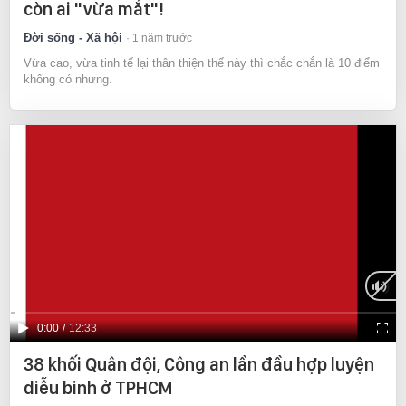
còn ai "vừa mắt"!
Đời sống - Xã hội
1 năm trước
Vừa cao, vừa tinh tế lại thân thiện thế này thì chắc chắn là 10 điểm
không có nhưng.
Current
0:00
/
Duration
12:33
Time
38 khối Quân đội, Công an lần đầu hợp luyện
diễu binh ở TPHCM