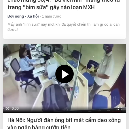
trang ''bỉm sữa'' gây náo loạn MXH
Đời sống - Xã hội
1 năm trước
Mấy anh "lính sữa" này một khi đã quyết chiến thì làm gì có ai cản
được!
0:00
Hà Nội: Người đàn ông bịt mặt cầm dao xông
vào ngân hàng cướp tiền