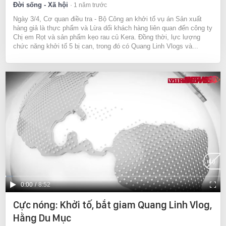
Đời sống - Xã hội
1 năm trước
Ngày 3/4, Cơ quan điều tra - Bộ Công an khởi tố vụ án Sản xuất
hàng giả là thực phẩm và Lừa dối khách hàng liên quan đến công ty
Chị em Rọt và sản phẩm kẹo rau củ Kera. Đồng thời, lực lượng
chức năng khởi tố 5 bị can, trong đó có Quang Linh Vlogs và...
Current
0:00
/
Duration
8:52
Time
Cực nóng: Khởi tố, bắt giam Quang Linh Vlog,
Hằng Du Mục