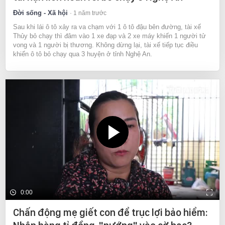
Đời sống - Xã hội
1 năm trước
Sau khi lái ô tô xảy ra va chạm với 1 ô tô đậu bên đường, tài xế
Thủy bỏ chạy thì đâm vào 1 xe đạp và 2 xe máy khiến 1 người tử
vong và 1 người bị thương. Không dừng lại, tài xế tiếp tục điều
khiển ô tô bỏ chạy qua 3 huyện ở tỉnh Nghệ An.
0:00
Chấn động mẹ giết con để trục lợi bảo hiểm: