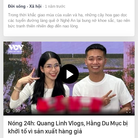
Đời sống - Xã hội
1 năm trước
Trong thời khắc giao mùa của xuân và hạ, những cây hoa gạo dọc
các tuyến đường làng quê ở Nghệ An lại bung nở khoe sắc, tạo nên
bức tranh thiên nhiên đẹp đến nao lòng.
0:00
Nóng 24h: Quang Linh Vlogs, Hằng Du Mục bị
khởi tố vì sản xuất hàng giả