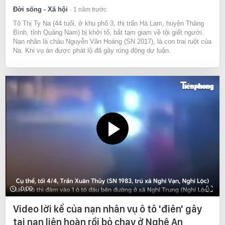
Đời sống - Xã hội
1 năm trước
Tô Thị Ty Na (44 tuổi, ở khu phố 3, thị trấn Hà Lam, huyện Thăng
Bình, tỉnh Quảng Nam) bị khởi tố, bắt tạm giam về tội giết người.
Nạn nhân là cháu Nguyễn Văn Hoàng (SN 2017), là con trai ruột của
Na. Khi vụ án được phát lộ đã gây rúng động dư luận.
0:00
Video lời kể của nạn nhân vụ ô tô 'điên' gây
tai nạn liên hoàn rồi bỏ chạy ở Nghệ An