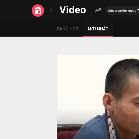
câu chuyện ngày 
ĐANG HOT
MỚI NHẤT