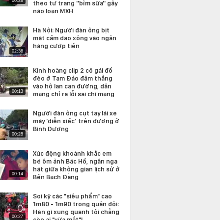
00:28
theo tư trang ''bỉm sữa'' gây
náo loạn MXH
Hà Nội: Người đàn ông bịt
mặt cầm dao xông vào ngân
hàng cướp tiền
02:36
Kinh hoàng clip 2 cô gái đổ
đèo ở Tam Đảo đâm thẳng
vào hộ lan can đường, dân
00:13
mạng chỉ ra lỗi sai chí mạng
Người đàn ông cụt tay lái xe
máy ‘diễn xiếc’ trên đường ở
Bình Dương
00:28
Xúc động khoảnh khắc em
bé ôm ảnh Bác Hồ, ngân nga
hát giữa không gian lịch sử ở
00:14
Bến Bạch Đằng
Soi kỹ các "siêu phẩm" cao
1m80 - 1m90 trong quân đội:
Hèn gì xung quanh tôi chẳng
00:27
còn ai "vừa mắt"!