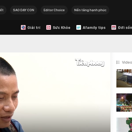
Tết
SAO DẠY CON
Editor Choice
Nền tảng hạnh phúc
Giải trí
Sức Khỏe
Afamily tips
Đời sốn
Video