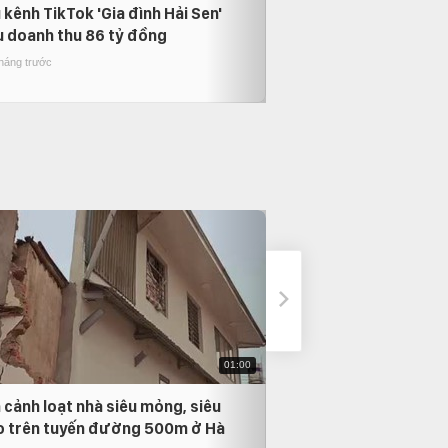
 kênh TikTok 'Gia đình Hải Sen'
VIDEO: Nước lũ cu
u doanh thu 86 tỷ đồng
bệnh viện, thiết bị y
theo dòng nước
tháng trước
10 tháng trước
01:00
 cảnh loạt nhà siêu mỏng, siêu
Phẫn nộ tài xế ô t
 trên tuyến đường 500m ở Hà
nhiên lấn làn, chèn