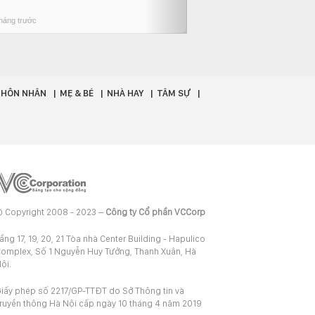
phố
tháng trước
4 tháng trước
- HÔN NHÂN
MẸ & BÉ
NHÀ HAY
TÂM SỰ
 Copyright 2008 - 2023 –
Công ty Cổ phần VCCorp
ầng 17, 19, 20, 21 Tòa nhà Center Building - Hapulico
omplex, Số 1 Nguyễn Huy Tưởng, Thanh Xuân, Hà
ội.
iấy phép số 2217/GP-TTĐT do Sở Thông tin và
ruyền thông Hà Nội cấp ngày 10 tháng 4 năm 2019