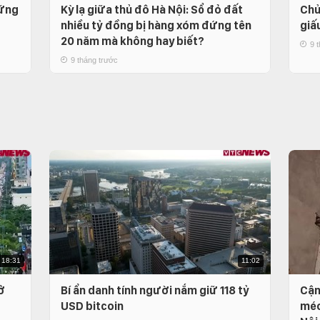
hững
Kỳ lạ giữa thủ đô Hà Nội: Sổ đỏ đất
Chủ
nhiều tỷ đồng bị hàng xóm đứng tên
giấ
20 năm mà không hay biết?
9 
9 tháng trước
18:31
11:02
ở
Bí ẩn danh tính người nắm giữ 118 tỷ
Cận
USD bitcoin
méo