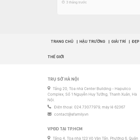
3 tháng trước
TRANG CHỦ
HẬU TRƯỜNG
GIẢI TRÍ
ĐẸP
THẾ GIỚI
TRỤ SỞ HÀ NỘI
Tầng 20, Tòa nhà Center Building - Hapulico
Complex, Số 1 Nguyễn Huy Tưởng, Thanh Xuân, Hà
Nội.
Điện thoại: 024.73077979, máy lẻ 62367
contact@afamily.vn
VPĐD TẠI TP.HCM
Tầng 4, Tòa nhà 123 Võ Văn Tần, Phường 6, Quận