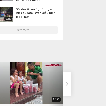
38 khối Quân đội, Công an
lần đầu hợp luyện diễu binh
ở TPHCM
12:33
Xem thêm
12:38