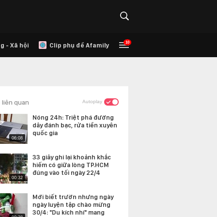
10
g - Xã hội
Clip phụ đề Afamily
 liên quan
Autoplay
Nóng 24h: Triệt phá đường
dây đánh bạc, rửa tiền xuyên
quốc gia
06:08
33 giây ghi lại khoảnh khắc
hiếm có giữa lòng TP.HCM
đúng vào tối ngày 22/4
00:32
Mới biết trườn nhưng ngày
ngày luyện tập chào mừng
30/4: "Du kích nhí" mang