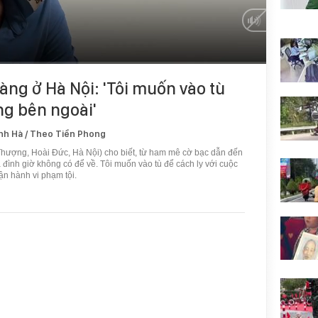
ng ở Hà Nội: 'Tôi muốn vào tù
ng bên ngoài'
nh Hà / Theo Tiền Phong
Thượng, Hoài Đức, Hà Nội) cho biết, từ ham mê cờ bạc dẫn đến
ia đình giờ không có để về. Tôi muốn vào tù để cách ly với cuộc
ận hành vi phạm tội.