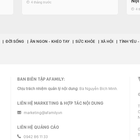
Nội
4 tháng trước
4 
ĐỜI SỐNG
ĂN NGON - KHÉO TAY
SỨC KHỎE
XÃ HỘI
TÌNH YÊU 
BAN BIÊN TẬP AFAMILY:
Chịu trách nhiệm quản lý nội dung:
Bà Nguyễn Bích Minh.
©
LIÊN HỆ MARKETING & HỢP TÁC NỘI DUNG
T
C
marketing@afamily.vn
N
LIÊN HỆ QUẢNG CÁO
G
T
0942 86 11 33