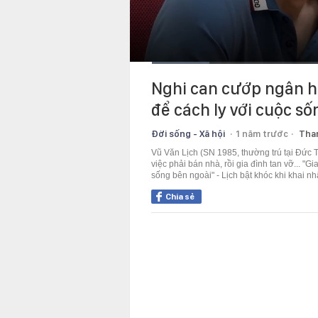
Current
0:11
/
Duration
3:43
Nghi can cướp ngân hà
Time
để cách ly với cuộc số
Đời sống - Xã hội
1 năm trước
Tha
Vũ Văn Lịch (SN 1985, thường trú tại Đức 
việc phải bán nhà, rồi gia đình tan vỡ... "G
sống bên ngoài" - Lịch bật khóc khi khai nh
Chia sẻ