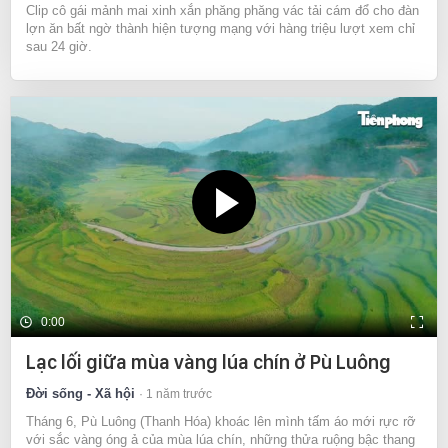
Clip cô gái mảnh mai xinh xắn phăng phăng vác tải cám đổ cho đàn
lợn ăn bất ngờ thành hiện tượng mạng với hàng triệu lượt xem chỉ
sau 24 giờ.
0:00
Lạc lối giữa mùa vàng lúa chín ở Pù Luông
Đời sống - Xã hội
1 năm trước
Tháng 6, Pù Luông (Thanh Hóa) khoác lên mình tấm áo mới rực rỡ
với sắc vàng óng ả của mùa lúa chín, những thửa ruộng bậc thang