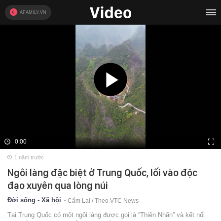
AFAMILY.VN
0:00
1 năm trước
Ngôi làng đặc biệt ở Trung Quốc, lối vào độc
đạo xuyên qua lòng núi
Đời sống - Xã hội
Cẩm Lai / Theo VTC News
Tại Trung Quốc có một ngôi làng được gọi là “Thiên Nhãn” và kết nối