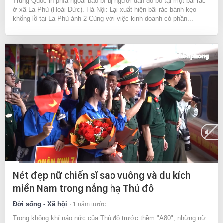
Trung Quốc in phía ngoài bao bì bị người dân đổ bỏ tại một bãi rác
ở xã La Phù (Hoài Đức). Hà Nội: Lại xuất hiện bãi rác bánh kẹo
khổng lồ tại La Phù ảnh 2 Cùng với việc kinh doanh có phần...
Current
0:10
/
Duration
2:28
Nét đẹp nữ chiến sĩ sao vuông và du kích
Time
miền Nam trong nắng hạ Thủ đô
Đời sống - Xã hội
1 năm trước
Trong không khí náo nức của Thủ đô trước thềm "A80", những nữ