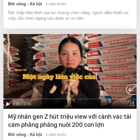
Đời sống - Xã hội
1 năm trước
Bất chấp hiệu lệnh của lực lượng chức năng, người điều khiển xe
máy vẫn chen ngang vào đoàn xe ưu tiên.
Current
0:01
/
Duration
3:04
Time
Mỹ nhân gen Z hút triệu view với cảnh vác tải
cám phăng phăng nuôi 200 con lợn
Đời sống - Xã hội
1 năm trước