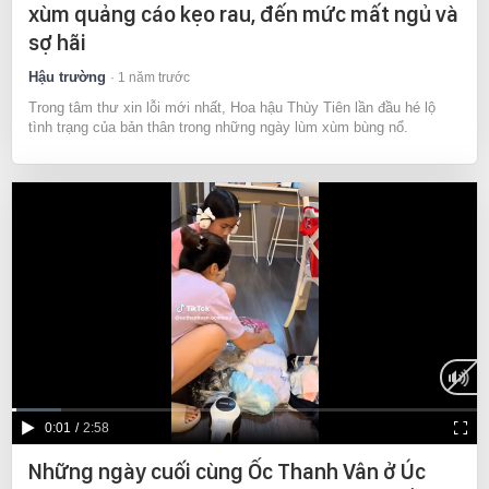
xùm quảng cáo kẹo rau, đến mức mất ngủ và
sợ hãi
Hậu trường
1 năm trước
Trong tâm thư xin lỗi mới nhất, Hoa hậu Thùy Tiên lần đầu hé lộ
tình trạng của bản thân trong những ngày lùm xùm bùng nổ.
Current
0:01
/
Duration
2:58
Time
Những ngày cuối cùng Ốc Thanh Vân ở Úc