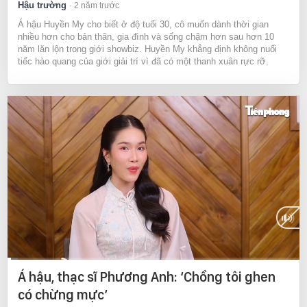
Hậu trường
2 năm trước
Á hậu Huyền My cho biết ở độ tuổi 30, cô muốn dành thời gian
nhiều hơn cho bản thân, gia đình và sống chậm hơn sau hơn 10
năm lăn lộn trong giới showbiz. Huyền My khẳng định không nuối
tiếc hào quang của giới giải trí vì đã có một thanh xuân rực rỡ.
Current
0:09
/
Duration
13:46
Á hậu, thạc sĩ Phương Anh: ‘Chồng tôi ghen
Time
có chừng mực’