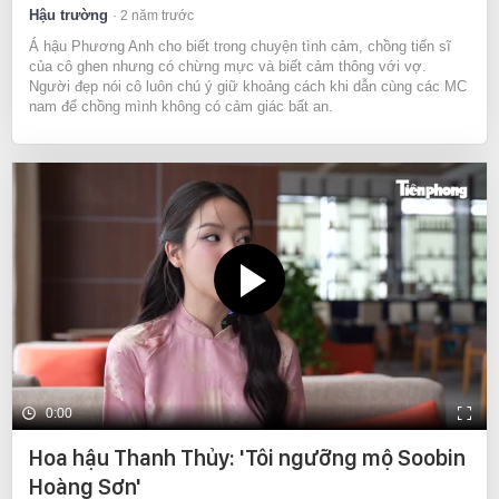
Hậu trường
2 năm trước
Á hậu Phương Anh cho biết trong chuyện tình cảm, chồng tiến sĩ
của cô ghen nhưng có chừng mực và biết cảm thông với vợ.
Người đẹp nói cô luôn chú ý giữ khoảng cách khi dẫn cùng các MC
nam để chồng mình không có cảm giác bất an.
0:00
Hoa hậu Thanh Thủy: 'Tôi ngưỡng mộ Soobin
Hoàng Sơn'