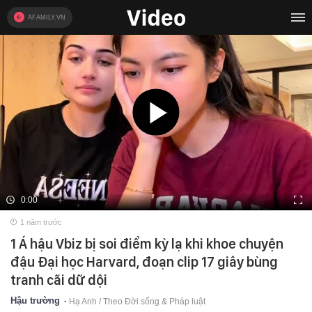
AFAMILY.VN
0:00
1 năm trước
1 Á hậu Vbiz bị soi điểm kỳ lạ khi khoe chuyện
đậu Đại học Harvard, đoạn clip 17 giây bùng
tranh cãi dữ dội
Hậu trường
Hạ Anh / Theo Đời sống & Pháp luật