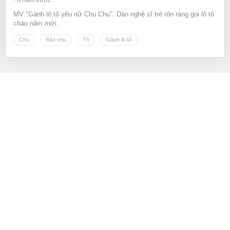
MV "Gánh lô tô yêu nữ Chu Chu": Dàn nghệ sĩ trẻ rộn ràng gọi lô tô
chào năm mới.
Chu
Bảo chu
Tô
Gánh lô tô