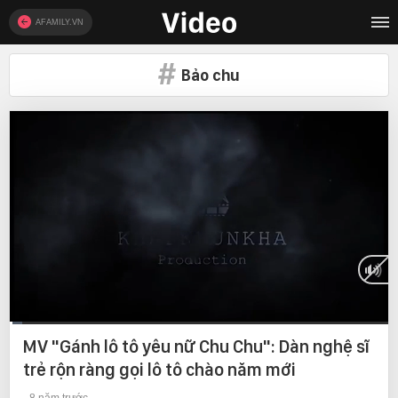
AFAMILY.VN
Bảo chu
Current
0:10
/
Duration
22:01
MV "Gánh lô tô yêu nữ Chu Chu": Dàn nghệ sĩ
Time
trẻ rộn ràng gọi lô tô chào năm mới
8 năm trước