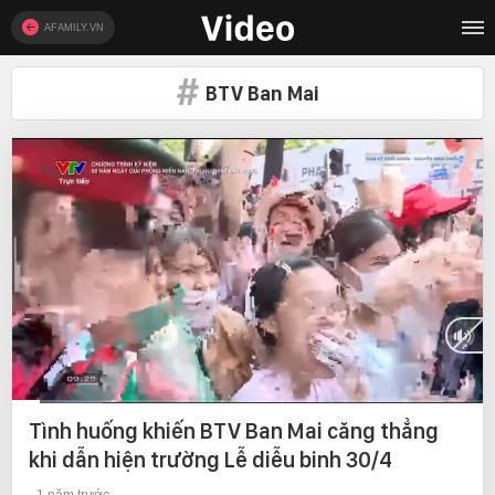
AFAMILY.VN
BTV Ban Mai
Current
0:12
/
Duration
3:25
Tình huống khiến BTV Ban Mai căng thẳng
Time
khi dẫn hiện trường Lễ diễu binh 30/4
1 năm trước