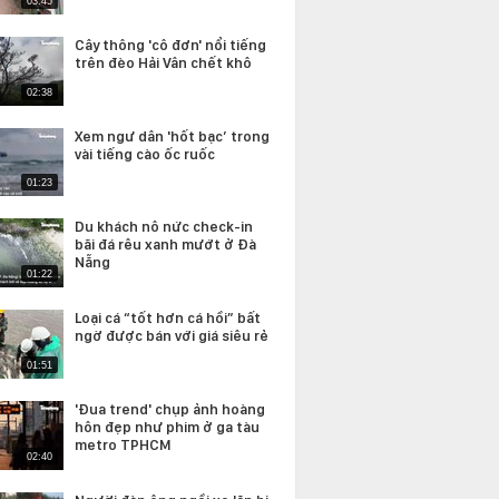
03:45
Cây thông 'cô đơn' nổi tiếng
trên đèo Hải Vân chết khô
02:38
Xem ngư dân 'hốt bạc’ trong
vài tiếng cào ốc ruốc
01:23
Du khách nô nức check-in
bãi đá rêu xanh mướt ở Đà
Nẵng
01:22
Loại cá “tốt hơn cá hồi” bất
ngờ được bán với giá siêu rẻ
01:51
'Đua trend' chụp ảnh hoàng
hôn đẹp như phim ở ga tàu
metro TPHCM
02:40