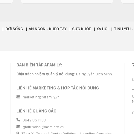
ĐỜI SỐNG
ĂN NGON - KHÉO TAY
SỨC KHỎE
XÃ HỘI
TÌNH YÊU 
BAN BIÊN TẬP AFAMILY:
Chịu trách nhiệm quản lý nội dung:
Bà Nguyễn Bích Minh.
©
LIÊN HỆ MARKETING & HỢP TÁC NỘI DUNG
T
C
marketing@afamily.vn
N
LIÊN HỆ QUẢNG CÁO
G
T
0942 86 11 33
giaitrixahoi@admicro.vn
Tầng 21, Tòa nhà Center Building - Hapulico Complex,