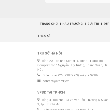
TRANG CHỦ
HẬU TRƯỜNG
GIẢI TRÍ
ĐẸP
THẾ GIỚI
TRỤ SỞ HÀ NỘI
Tầng 20, Tòa nhà Center Building - Hapulico
Complex, Số 1 Nguyễn Huy Tưởng, Thanh Xuân, Hà
Nội.
Điện thoại: 024.73077979, máy lẻ 62367
contact@afamily.vn
VPĐD TẠI TP.HCM
Tầng 4, Tòa nhà 123 Võ Văn Tần, Phường 6, Quận
3, Tp. Hồ Chí Minh
Điện thoại: 028.73077979, máy lẻ 217