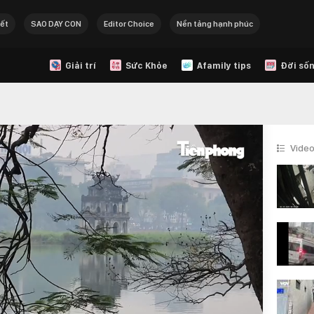
Tết
SAO DẠY CON
Editor Choice
Nền tảng hạnh phúc
Giải trí
Sức Khỏe
Afamily tips
Đời sốn
Video