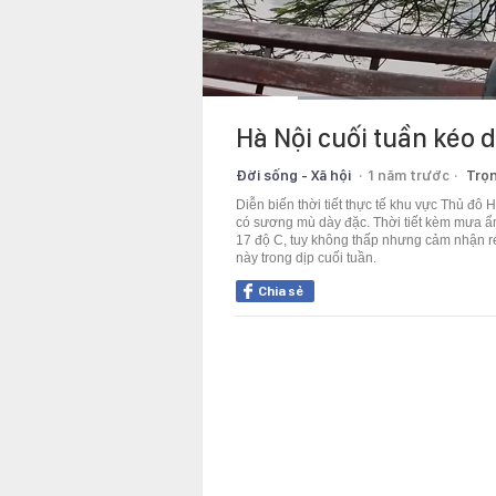
Current
0:11
/
Duration
1:17
Hà Nội cuối tuần kéo
Time
Đời sống - Xã hội
1 năm trước
Trọn
Diễn biến thời tiết thực tế khu vực Thủ đô 
có sương mù dày đặc. Thời tiết kèm mưa ẩ
17 độ C, tuy không thấp nhưng cảm nhận rét
này trong dịp cuối tuần.
Chia sẻ