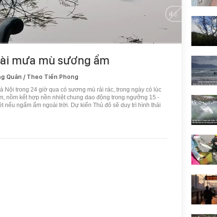
 dài mưa mù sương ẩm
g Quân / Theo Tiền Phong
Hà Nội trong 24 giờ qua có sương mù rải rác, trong ngày có lúc
m, nồm kết hợp nền nhiệt chung dao động trong ngưỡng 15 -
 nếu ngấm ẩm ngoài trời. Dự kiến Thủ đô sẽ duy trì hình thái