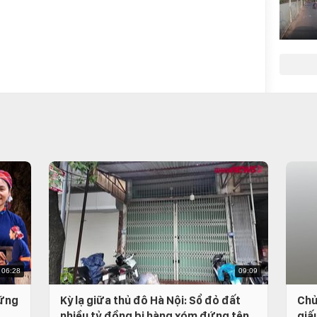
06:28
09:09
hững
Kỳ lạ giữa thủ đô Hà Nội: Sổ đỏ đất
Chủ
nhiều tỷ đồng bị hàng xóm đứng tên
giấ