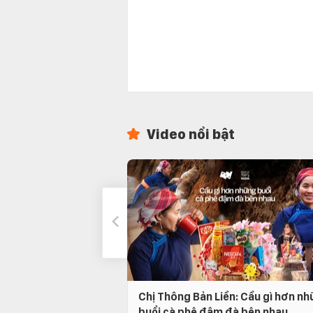
Video nổi bật
Chị Thông Bản Liền: Cầu gì hơn n
buổi cà phê đậm đà bên nhau