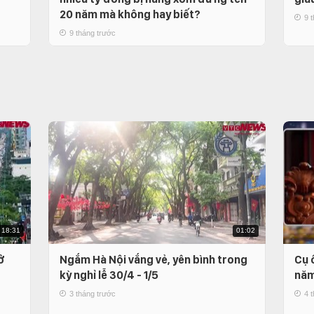
20 năm mà không hay biết?
9 
9 tháng trước
18:31
01:02
ở
Ngắm Hà Nội vắng vẻ, yên bình trong
Cụ 
kỳ nghỉ lễ 30/4 - 1/5
nă
3 tháng trước
4 