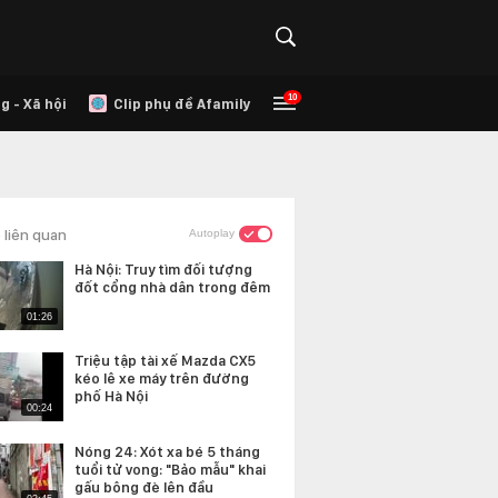
10
g - Xã hội
Clip phụ đề Afamily
 liên quan
Autoplay
Hà Nội: Truy tìm đối tượng
đốt cổng nhà dân trong đêm
01:26
Triệu tập tài xế Mazda CX5
kéo lê xe máy trên đường
phố Hà Nội
00:24
Nóng 24: Xót xa bé 5 tháng
tuổi tử vong: "Bảo mẫu" khai
gấu bông đè lên đầu