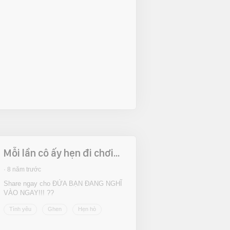
Mỗi lần cô ấy hẹn đi chơi...
8 năm trước
Share ngay cho ĐỨA BẠN ĐANG NGHĨ
VÀO NGAY!!! ??
Tình yêu
Ghen
Hẹn hò