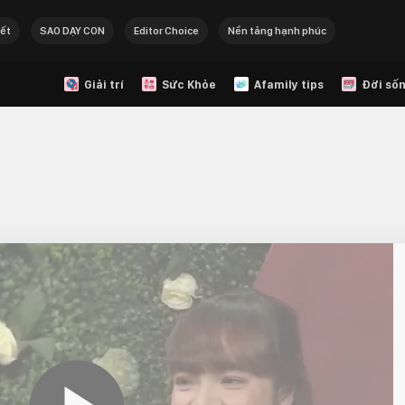
Tết
SAO DẠY CON
Editor Choice
Nền tảng hạnh phúc
Giải trí
Sức Khỏe
Afamily tips
Đời sốn