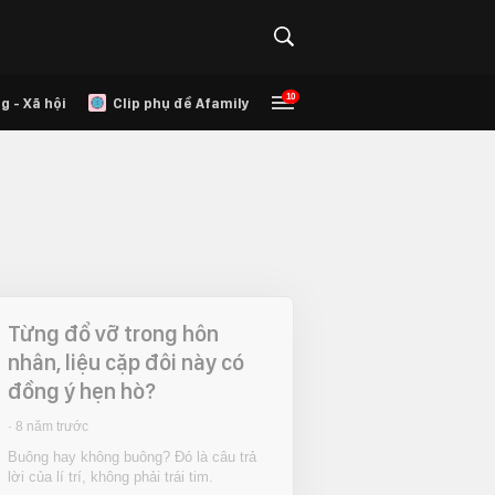
10
g - Xã hội
Clip phụ đề Afamily
Từng đổ vỡ trong hôn
nhân, liệu cặp đôi này có
đồng ý hẹn hò?
8 năm trước
Buông hay không buông? Đó là câu trả
lời của lí trí, không phải trái tim.