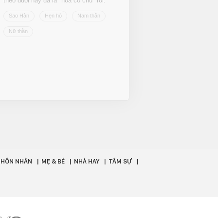
theo đuổi nay đã là "hoa có chủ" rồi.
Sao Hàn
Hẹn hò
Nam thần
Nữ thần
- HÔN NHÂN
MẸ & BÉ
NHÀ HAY
TÂM SỰ