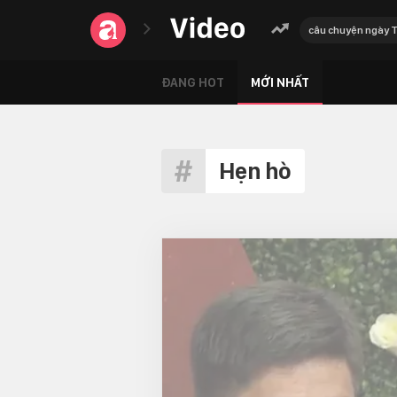
câu chuyện ngày 
ĐANG HOT
MỚI NHẤT
Hẹn hò