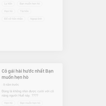
Ly hôn
Bạn muốn hẹn hò
Hẹn hò
Tái hôn
Đổ vỡ hôn nhân
Ngoại tình
Cô gái hài hước nhất Bạn
muốn hẹn hò
8 năm trước
Đúng là không nhịn được cười với cô
nàng người Huế này. ????
Hẹn hò
Bạn muốn hẹn hò