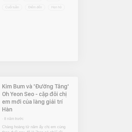
Cuối tuần
Điểm đến
Hẹn hò
Kim Bum và 'Đường Tăng'
Oh Yeon Seo - cặp đôi chị
em mới của làng giải trí
Hàn
8 năm trước
Chàng hoàng tử năm ấy chị em cùng