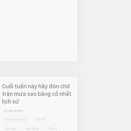
Cuối tuần này hãy đón chờ
trận mưa sao băng cổ nhất
lịch sử
8 năm trước
Mưa sao băng
Lịch sử
Sự kiện
Sao băng
Thú vị