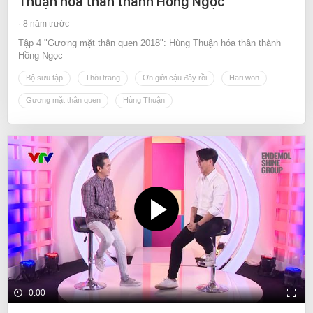
Thuận hóa thân thành Hồng Ngọc
8 năm trước
Tập 4 "Gương mặt thân quen 2018": Hùng Thuận hóa thân thành
Hồng Ngọc
Bộ sưu tập
Thời trang
Ơn giời cậu đây rồi
Hari won
Gương mặt thân quen
Hùng Thuận
0:00