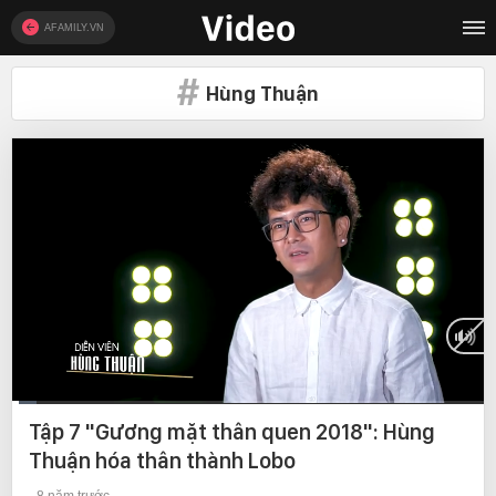
AFAMILY.VN
Hùng Thuận
Current
0:09
/
Duration
10:47
Tập 7 "Gương mặt thân quen 2018": Hùng
Time
Thuận hóa thân thành Lobo
8 năm trước