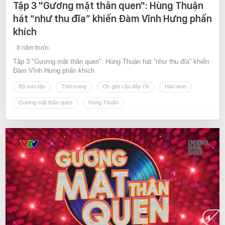
Tập 3 "Gương mặt thân quen": Hùng Thuận
hát “như thu đĩa” khiến Đàm Vĩnh Hưng phấn
khích
8 năm trước
Tập 3 "Gương mặt thân quen": Hùng Thuận hát “như thu đĩa” khiến
Đàm Vĩnh Hưng phấn khích
Bộ sưu tập
Thời trang
Ơn giời cậu đây rồi
Hari won
Gương mặt thân quen
Hùng Thuận