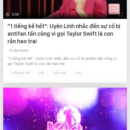
0:00
"1 tiếng kể hết": Uyên Linh nhắc đến sự cố bị
antifan tấn công vì gọi Taylor Swift là con
rắn hao trai
8 năm trước
"1 tiếng kể hết": Uyên Linh nhắc đến sự cố bị antifan tấn công vì
gọi Taylor Swift là con rắn hao trai.
1 tiếng kể hết
Hết
Uyên linh
Linh