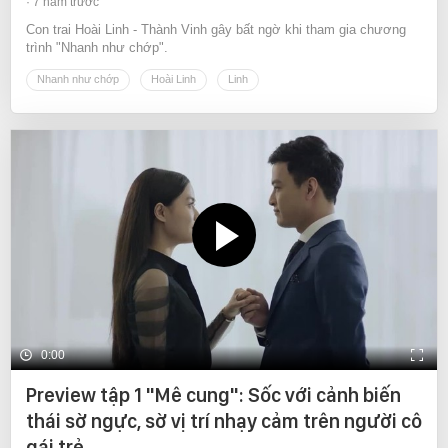
7 năm trước
Con trai Hoài Linh - Thành Vinh gây bất ngờ khi tham gia chương
trình "Nhanh như chớp".
Nhanh như chớp
Hoài Linh
Linh
0:00
Preview tập 1 "Mê cung": Sốc với cảnh biến
thái sờ ngực, sờ vị trí nhạy cảm trên người cô
gái trẻ