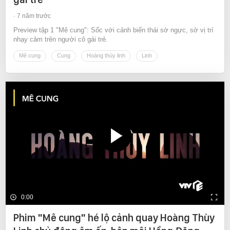
7 năm trước
Preview tập 1 "Mê cung": Sốc với cảnh biến thái sờ ngực, sờ vị trí
nhạy cảm trên người cô gái trẻ.
Mê cung
Cung
Hoàng thùy linh
Linh
0:00
Phim "Mê cung" hé lộ cảnh quay Hoàng Thùy