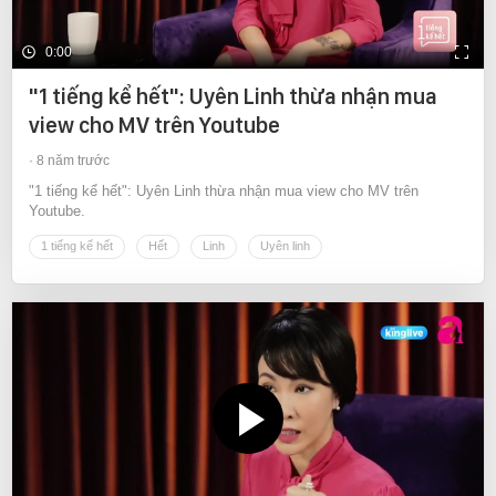
0:00
"1 tiếng kể hết": Uyên Linh thừa nhận mua
view cho MV trên Youtube
8 năm trước
"1 tiếng kể hết": Uyên Linh thừa nhận mua view cho MV trên
Youtube.
1 tiếng kể hết
Hết
Linh
Uyên linh