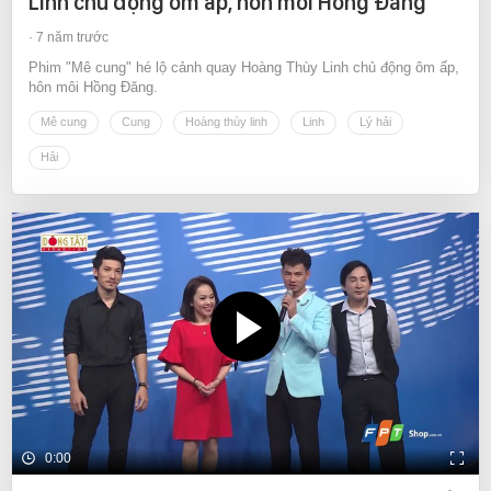
Linh chủ động ôm ấp, hôn môi Hồng Đăng
7 năm trước
Phim "Mê cung" hé lộ cảnh quay Hoàng Thùy Linh chủ động ôm ấp,
hôn môi Hồng Đăng.
Mê cung
Cung
Hoàng thùy linh
Linh
Lý hải
Hải
0:00