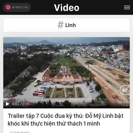
AFAMILY.VN
Linh
Current
0:01
/
Duration
0:35
Time
Trailer tập 7 Cuộc đua kỳ thú: Đỗ Mỹ Linh bật
khóc khi thực hiện thử thách 1 mình
7 năm trước