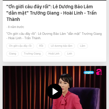
"Ơn giời câu đây rồi": Lê Dương Bảo Lâm
"dằn mặt" Trường Giang - Hoài Linh - Trấn
Thành
8 năm trước
"Ơn giời câu đây rồi": Lê Dương Bảo Lâm "dằn mặt" Trường Giang
- Hoài Linh - Trấn Thành.
Ơn giời cậu đây rồi
Rồi
Lê dương bảo lâm
Lâm
Giang
Trường Giang
Hoài Linh
Linh