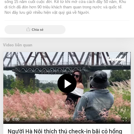
sống 15 năm cuối cuộc đời. Kể từ khi mở cửa cách đây 50 năm, Khu
di tích đã đón hơn 90 triệu khách tham quan trong nước và quốc tế.
Nơi đây lưu giữ nhiều hiện vật quý giá về Người.
Chia sẻ
Video liên quan
0:00
Người Hà Nội thích thú check-in bãi cỏ hồng