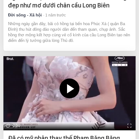
đẹp như mơ dưới chân cầu Long Biên
Đời sống - Xã hội
1 năm trước
Những ngày gần đây, bãi cỏ hồng tại bến hoa Phúc Xá ( quận Ba
Đình) thu hút đông đảo người dân đến tham quan, chụp ảnh. Sắc
hồng thơ mộng kết hợp cùng vẻ cổ kính của cầu Long Biên tạo nên
điểm đến lý tưởng giữa lòng Thủ đô.
0:00
Đã có mỹ nhân thay thế Phạm Băng Băng