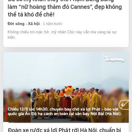
làm “nữ hoàng thảm đỏ Cannes”, đẹp không
thể tả khó để chê!
Đời sống - Xã hội
1 năm trước
Không chiêu trò mặc hở, mỹ nhân Cbiz này vẫn tỏa sáng tại sự
kiện.
Current
0:10
/
Duration
3:37
Đoàn xe rước xá lợi Phật rời Hà Nội, chuẩn bị