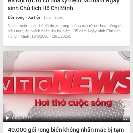
Hà Nội rực rỡ cờ hoa kỷ niệm 135 năm Ngày
sinh Chủ tịch Hồ Chí Minh
Đời sống - Xã hội
1 năm trước
Nhiều tuyến phố Thủ đô được trang hoàng rực rỡ cờ hoa, băng rôn,
biểu ngữ, áp phích nhân dịp kỷ niệm 135 năm Ngày sinh Chủ tịch
Hồ Chí Minh (19/5/1890 - 19/5/2025).
Current
0:01
/
Duration
10:15
Time
40.000 gói rong biển không nhãn mác bị tạm