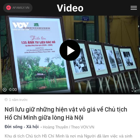
AFAMILY.VN
0:00
1 năm trước
Nơi lưu giữ những hiện vật vô giá về Chủ tịch
Hồ Chí Minh giữa lòng Hà Nội
Đời sống - Xã hội
Hoàng Thuyên / Theo VOV.VN
Khu di tích Chủ tịch Hồ Chí Minh là nơi mà Người đã làm việc và sinh