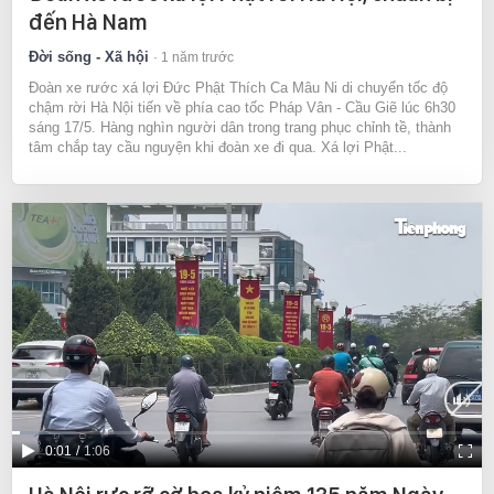
Time
đến Hà Nam
Đời sống - Xã hội
1 năm trước
Đoàn xe rước xá lợi Đức Phật Thích Ca Mâu Ni di chuyển tốc độ
chậm rời Hà Nội tiến về phía cao tốc Pháp Vân - Cầu Giẽ lúc 6h30
sáng 17/5. Hàng nghìn người dân trong trang phục chỉnh tề, thành
tâm chắp tay cầu nguyện khi đoàn xe đi qua. Xá lợi Phật...
Current
0:01
/
Duration
1:06
Time