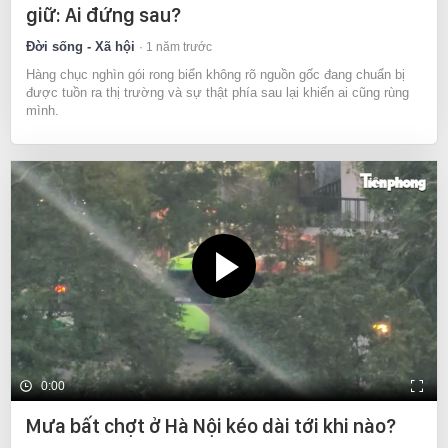
giữ: Ai đứng sau?
Đời sống - Xã hội
1 năm trước
Hàng chục nghìn gói rong biển không rõ nguồn gốc đang chuẩn bị
được tuồn ra thị trường và sự thật phía sau lại khiến ai cũng rùng
mình.
0:00
Mưa bất chợt ở Hà Nội kéo dài tới khi nào?