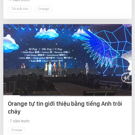
Tôi thất tình
Orange
Current
0:11
/
Duration
1:24
Orange tự tin giới thiệu bằng tiếng Anh trôi
Time
chảy
7 năm trước
Orange