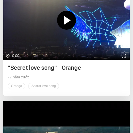
0:00
"Secret love song" - Orange
7 năm trước
Orange
Secret love song