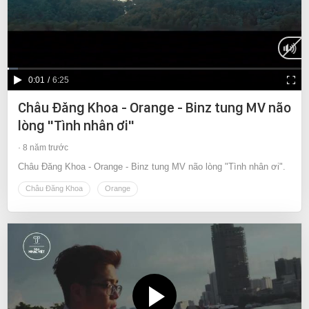
Current
0:01
/
Duration
6:25
Time
Châu Đăng Khoa - Orange - Binz tung MV não
lòng "Tình nhân ơi"
8 năm trước
Châu Đăng Khoa - Orange - Binz tung MV não lòng "Tình nhân ơi".
Châu Đăng Khoa
Orange