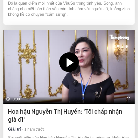
Đó là quan điểm mới nhất của ViruSs trong tình yêu. Song, anh
chàng cho biết bản thân vẫn còn tình cảm với người cũ, khẳng định
không hề có chuyện "cắm sừng".
0:00
Hoa hậu Nguyễn Thị Huyền: 'Tôi chấp nhận
già đi'
Giải trí
1 năm trước
Sự xuất hiện của Hoa hậu Nguyễn Thị Huyền tại vòng sơ khảo Hoa