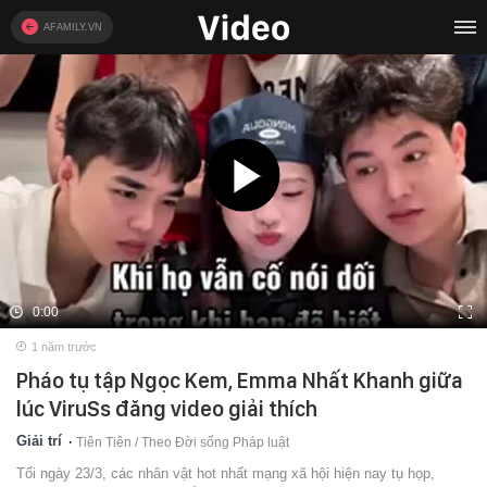
AFAMILY.VN
0:00
1 năm trước
Pháo tụ tập Ngọc Kem, Emma Nhất Khanh giữa
lúc ViruSs đăng video giải thích
Giải trí
Tiên Tiên / Theo Đời sống Pháp luật
Tối ngày 23/3, các nhân vật hot nhất mạng xã hội hiện nay tụ họp,