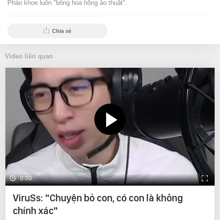
Pháo khoe luôn "bông hoa hồng ảo thuật".
Chia sẻ
Video liên quan
0:00
ViruSs: "Chuyện bỏ con, có con là không
chính xác"