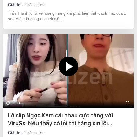
Giải trí
1 năm trước
Trấn Thành lộ rõ vẻ hoang mang khi phát hiện tính cách thật của 1
sao Việt khi cùng nhau đi diễn.
0:00
Lộ clip Ngọc Kem cãi nhau cực căng với
ViruSs: Nếu thấy có lỗi thì hẵng xin lỗi…
Giải trí
1 năm trước