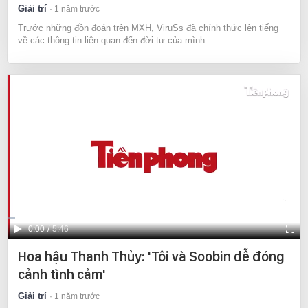
Giải trí
1 năm trước
Trước những đồn đoán trên MXH, ViruSs đã chính thức lên tiếng
về các thông tin liên quan đến đời tư của mình.
Current
0:00
/
Duration
5:46
Time
Hoa hậu Thanh Thủy: 'Tôi và Soobin dễ đóng
cảnh tình cảm'
Giải trí
1 năm trước