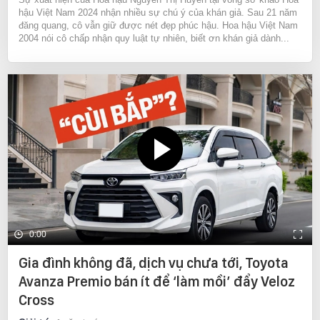
hậu Việt Nam 2024 nhận nhiều sự chú ý của khán giả. Sau 21 năm
đăng quang, cô vẫn giữ được nét đẹp phúc hậu. Hoa hậu Việt Nam
2004 nói cô chấp nhận quy luật tự nhiên, biết ơn khán giả dành...
0:00
Gia đình không đã, dịch vụ chưa tới, Toyota
Avanza Premio bán ít để ‘làm mồi’ đẩy Veloz
Cross