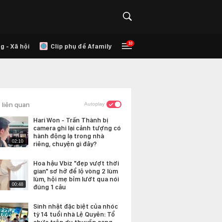
10
g - Xã hội
Clip phụ đề Afamily
 liên quan
Autoplay
Hari Won - Trấn Thành bị
camera ghi lại cảnh tượng có
hành động lạ trong nhà
02:10
riêng, chuyện gì đây?
Hoa hậu Vbiz "đẹp vượt thời
gian" sơ hở để lộ vòng 2 lùm
lùm, hội mẹ bỉm lướt qua nói
00:48
đúng 1 câu
Sinh nhật đặc biệt của nhóc
tỳ 14 tuổi nhà Lệ Quyên: Tổ