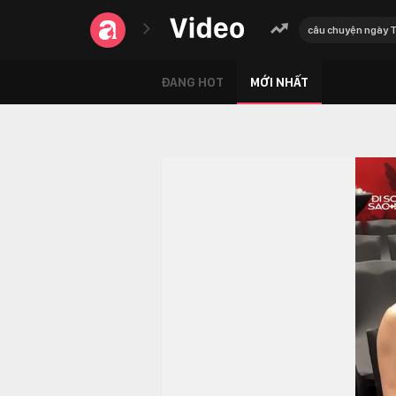
câu chuyện ngày 
ĐANG HOT
MỚI NHẤT