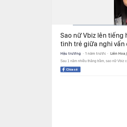
Current
0:11
/
Duration
1:36
Sao nữ Vbiz lên tiếng h
Time
tình trẻ giữa nghi vấn
Hậu trường
1 năm trước
Liên Hoa 
Sau 1 năm nhiều thăng trầm, sao nữ Vbiz có
Chia sẻ