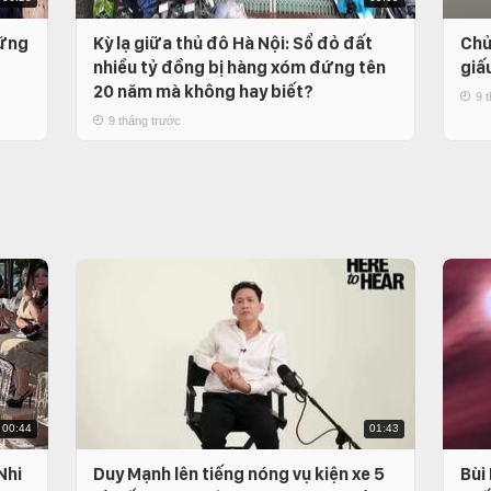
hững
Kỳ lạ giữa thủ đô Hà Nội: Sổ đỏ đất
Chủ
nhiều tỷ đồng bị hàng xóm đứng tên
giấ
20 năm mà không hay biết?
9 
9 tháng trước
00:44
01:43
Nhi
Duy Mạnh lên tiếng nóng vụ kiện xe 5
Bùi