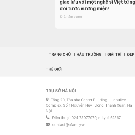
giao lưu với một nghệ sĩ Việt từn
đòi tước vương miện!
1 năm trước
TRANG CHỦ
HẬU TRƯỜNG
GIẢI TRÍ
ĐẸP
THẾ GIỚI
TRỤ SỞ HÀ NỘI
Tầng 20, Tòa nhà Center Building - Hapulico
Complex, Số 1 Nguyễn Huy Tưởng, Thanh Xuân, Hà
Nội.
Điện thoại: 024.73077979, máy lẻ 62367
contact@afamily.vn