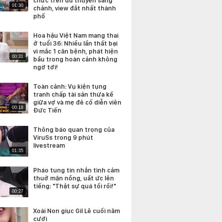
chức trên du thuyền sang
01:30
chảnh, view đắt nhất thành
phố
Hoa hậu Việt Nam mang thai
ở tuổi 36: Nhiều lần thất bại
vì mắc 1 căn bệnh, phát hiện
00:31
bầu trong hoàn cảnh không
ngờ tới!
Toàn cảnh: Vụ kiện tụng
tranh chấp tài sản thừa kế
giữa vợ và mẹ đẻ cố diễn viên
00:18
Đức Tiến
Thông báo quan trọng của
ViruSs trong 9 phút
livestream
01:35
Pháo tung tin nhắn tình cảm
thuở mặn nồng, uất ức lên
tiếng: "Thật sự quá tồi rồi!"
00:27
Xoài Non giục Gil Lê cuối năm
cưới