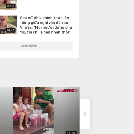
00:19
Sao nữ Vbiz chính thức lên
tiếng giữa nghi vấn đá xéo
ViruSs: "Mọi người đừng chửi
01:46
tôi, tôi chỉ là nạn nhân thôi"
Xem thêm
12:38