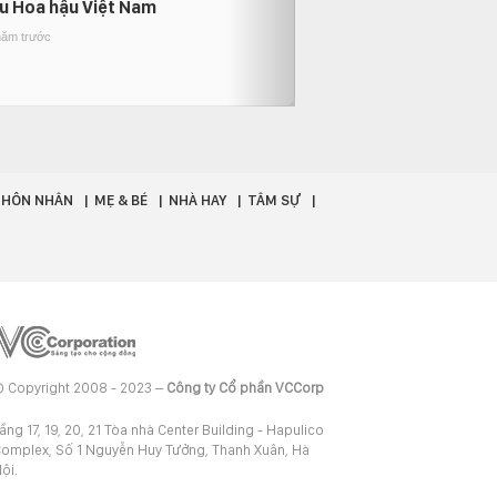
u Hoa hậu Việt Nam
con trai khiến neti
khoảnh khắc mừng 
năm trước
1 năm trước
- HÔN NHÂN
MẸ & BÉ
NHÀ HAY
TÂM SỰ
 Copyright 2008 - 2023 –
Công ty Cổ phần VCCorp
ầng 17, 19, 20, 21 Tòa nhà Center Building - Hapulico
omplex, Số 1 Nguyễn Huy Tưởng, Thanh Xuân, Hà
ội.