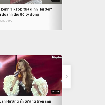
 kênh TikTok 'Gia đình Hải Sen'
VIDEO: Nước lũ cu
u doanh thu 86 tỷ đồng
bệnh viện, thiết bị y
theo dòng nước
tháng trước
10 tháng trước
02:59
 Lan Hương ấn tượng trên sân
Chỉ vài giây clip, 