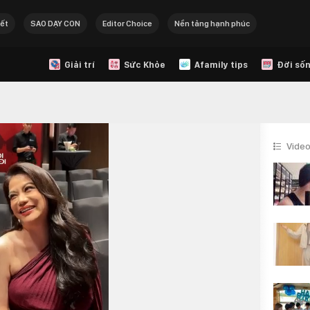
Tết
SAO DẠY CON
Editor Choice
Nền tảng hạnh phúc
Giải trí
Sức Khỏe
Afamily tips
Đời sốn
Video