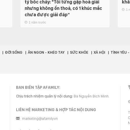
g
tỷ bốc cháy: "Tôi từng gặp hoà giải
khấ
nhưng không ổn thoả, có 1 khúc mắc
1 
chưa được giải đáp“
1 năm trước
ĐỜI SỐNG
ĂN NGON - KHÉO TAY
SỨC KHỎE
XÃ HỘI
TÌNH YÊU 
BAN BIÊN TẬP AFAMILY:
Chịu trách nhiệm quản lý nội dung:
Bà Nguyễn Bích Minh.
©
LIÊN HỆ MARKETING & HỢP TÁC NỘI DUNG
T
C
marketing@afamily.vn
N