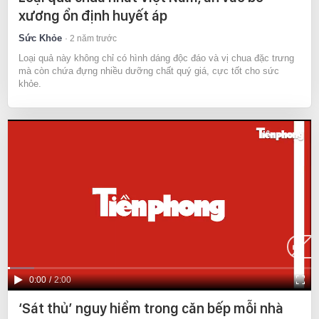
xương ổn định huyết áp
Sức Khỏe
2 năm trước
Loại quả này không chỉ có hình dáng độc đáo và vị chua đặc trưng
mà còn chứa đựng nhiều dưỡng chất quý giá, cực tốt cho sức
khỏe.
Current
0:00
/
Duration
2:00
Time
‘Sát thủ’ nguy hiểm trong căn bếp mỗi nhà