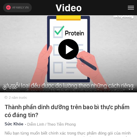
AFAMILY.VN
0:00
2 năm trước
Thành phần dinh dưỡng trên bao bì thực phẩm
có đáng tin?
Sức Khỏe
Diễm Linh / Theo Tiền Phong
Nếu bạn từng muốn biết chính xác trong thực phẩm đóng gói của mình