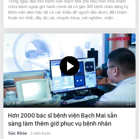
Trong ngày đầu tiên Bệnh viện Bạch Mai (Hà Nội) triển khai khám
chữa bệnh ngoài giờ hành chính đã có gần 300 bệnh nhân đăng ký,
bệnh viện đảm bảo tất cả các khâu để người dân được đến khám
thuận lợi nhất, đầy đủ các chuyên khoa, xét nghiệm, chẩn...
0:00
Hơn 2000 bác sĩ bệnh viện Bạch Mai sẵn
sàng làm thêm giờ phục vụ bệnh nhân
Sức Khỏe
2 năm trước