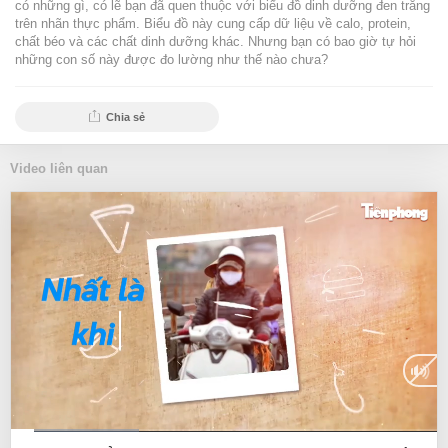
có những gì, có lẽ bạn đã quen thuộc với biểu đồ dinh dưỡng đen trắng
trên nhãn thực phẩm. Biểu đồ này cung cấp dữ liệu về calo, protein,
chất béo và các chất dinh dưỡng khác. Nhưng bạn có bao giờ tự hỏi
những con số này được đo lường như thế nào chưa?
Chia sẻ
Video liên quan
Current
0:07
/
Duration
2:09