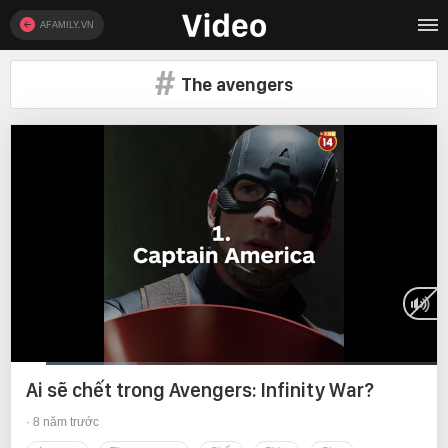
AFAMILY.VN
The avengers
Current
0:12
/
Duration
2:25
Ai sẽ chết trong Avengers: Infinity War?
Time
8 năm trước