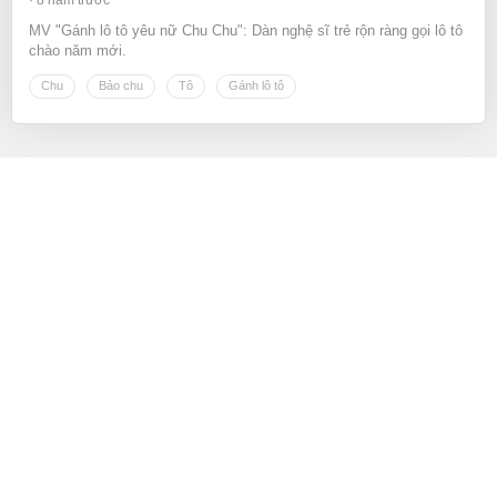
MV "Gánh lô tô yêu nữ Chu Chu": Dàn nghệ sĩ trẻ rộn ràng gọi lô tô
chào năm mới.
Chu
Bảo chu
Tô
Gánh lô tô