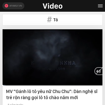
AFAMILY.VN
Tô
Current
0:10
/
Duration
22:01
MV "Gánh lô tô yêu nữ Chu Chu": Dàn nghệ sĩ
Time
trẻ rộn ràng gọi lô tô chào năm mới
8 năm trước