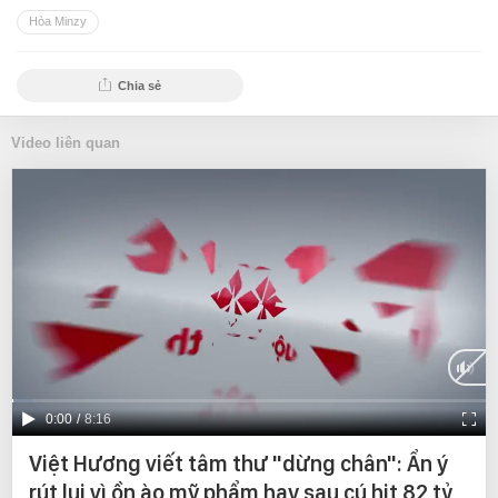
Hòa Minzy
Chia sẻ
Video liên quan
Current
0:00
/
Duration
8:16
Time
Việt Hương viết tâm thư "dừng chân": Ẩn ý
rút lui vì ồn ào mỹ phẩm hay sau cú hit 82 tỷ