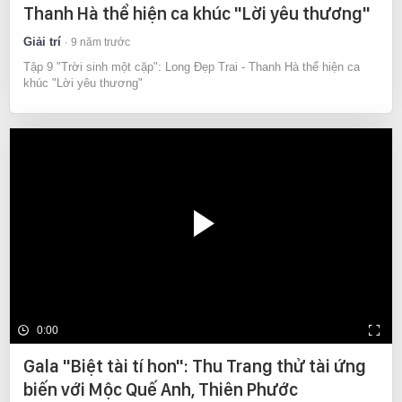
Thanh Hà thể hiện ca khúc "Lời yêu thương"
Giải trí
9 năm trước
Tập 9 "Trời sinh một cặp": Long Đẹp Trai - Thanh Hà thể hiện ca
khúc "Lời yêu thương"
0:00
Gala "Biệt tài tí hon": Thu Trang thử tài ứng
biến với Mộc Quế Anh, Thiên Phước