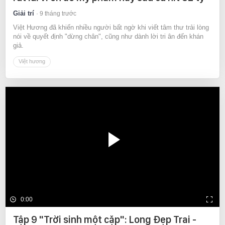
Giải trí
9 tháng trước
Việt Hương đã khiến nhiều người bất ngờ khi viết tâm thư trải lòng
nói về quyết định "dừng chân", cũng như dành lời tri ân đến khán
giả.
Việt hương
0:00
Tập 9 "Trời sinh một cặp": Long Đẹp Trai -