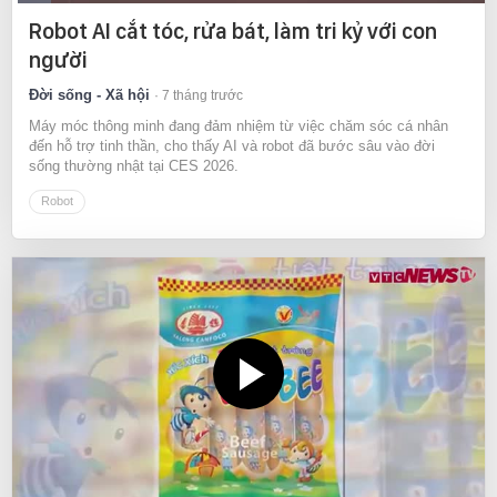
Current
0:06
/
Duration
8:01
Robot AI cắt tóc, rửa bát, làm tri kỷ với con
Time
người
Đời sống - Xã hội
7 tháng trước
Máy móc thông minh đang đảm nhiệm từ việc chăm sóc cá nhân
đến hỗ trợ tinh thần, cho thấy AI và robot đã bước sâu vào đời
sống thường nhật tại CES 2026.
Robot