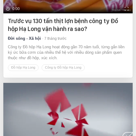
0:00
Trước vụ 130 tấn thịt lợn bệnh công ty Đồ
hộp Hạ Long vận hành ra sao?
Đời sống - Xã hội
7 tháng trước
Công ty Đồ hộp Hạ Long hoạt động gần 70 năm tuổi, từng gắn liền
ký ức bữa cơm của nhiều thế hệ với nhiều dòng sản phẩm quen
thuộc như đồ hộp, xúc xích.
Đồ hộp Hạ Long
Công ty Đồ hộp Hạ Long