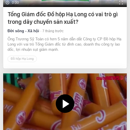
0:00
Tổng Giám đốc Đồ hộp Hạ Long có vai trò gì
trong dây chuyền sản xuất?
Đời sống - Xã hội
7 tháng trước
Ông Trương Sỹ Toàn có hơn 5 năm dẫn dắt Công ty CP Đồ hộp Hạ
Long với vai trò Tổng Giám đốc từ đỉnh cao, doanh thu công ty lao
dốc, lợi nhuận sụt giảm mạnh.
Đồ hộp Hạ Long