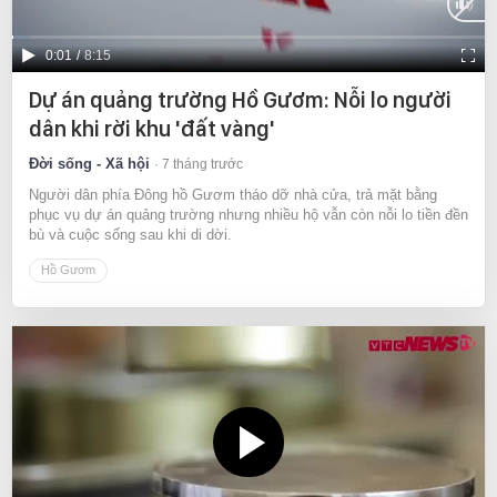
Current
0:01
/
Duration
8:15
Time
Dự án quảng trường Hồ Gươm: Nỗi lo người
dân khi rời khu 'đất vàng'
Đời sống - Xã hội
7 tháng trước
Người dân phía Đông hồ Gươm tháo dỡ nhà cửa, trả mặt bằng
phục vụ dự án quảng trường nhưng nhiều hộ vẫn còn nỗi lo tiền đền
bù và cuộc sống sau khi di dời.
Hồ Gươm