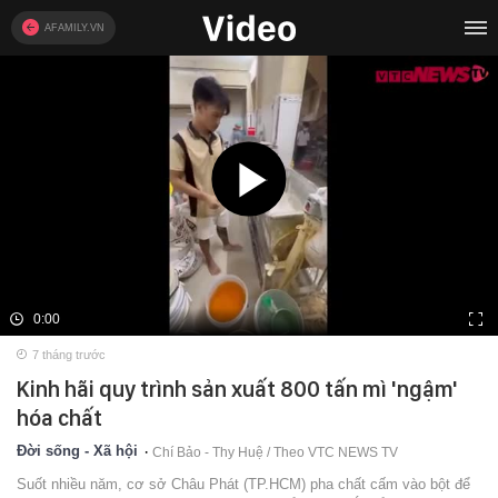
AFAMILY.VN
0:00
7 tháng trước
Kinh hãi quy trình sản xuất 800 tấn mì 'ngậm'
hóa chất
Đời sống - Xã hội
Chí Bảo - Thy Huệ / Theo VTC NEWS TV
Suốt nhiều năm, cơ sở Châu Phát (TP.HCM) pha chất cấm vào bột để