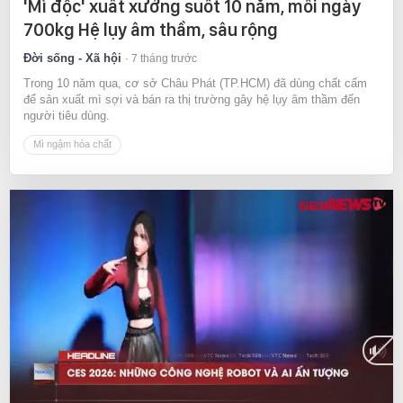
'Mì độc' xuất xưởng suốt 10 năm, mỗi ngày
700kg Hệ lụy âm thầm, sâu rộng
Đời sống - Xã hội
7 tháng trước
Trong 10 năm qua, cơ sở Châu Phát (TP.HCM) đã dùng chất cấm
để sản xuất mì sợi và bán ra thị trường gây hệ lụy âm thầm đến
người tiêu dùng.
Mì ngậm hóa chất