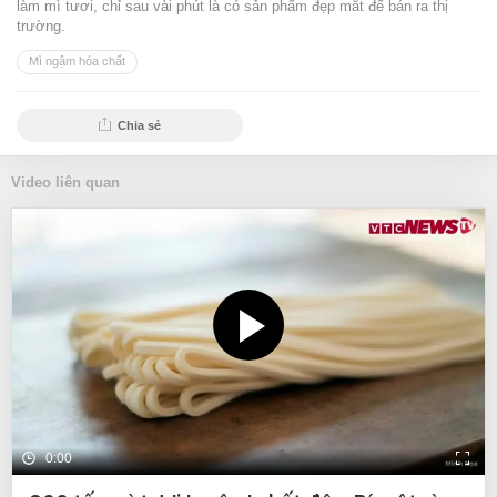
làm mì tươi, chỉ sau vài phút là có sản phẩm đẹp mắt để bán ra thị
trường.
Mì ngậm hóa chất
Chia sẻ
Video liên quan
0:00