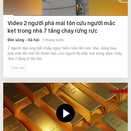
Current
0:12
/
Duration
2:18
Video 2 người phá mái tôn cứu người mắc
Time
kẹt trong nhà 7 tầng cháy rừng rực
Đời sống - Xã hội
5 tháng trước
2 người đàn ông bất chấp nguy hiểm trèo lên nóc nhà, dùng búa
phá mái tôn mở lối thoát nạn cứu người bị mắc kẹt trong đám cháy
nhà 7 tầng ở Hà Nội.
Cháy nhà