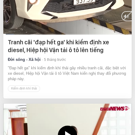
Current
0:11
/
Duration
10:02
Tranh cãi 'đạp hết ga' khi kiểm định xe
Time
diesel, Hiệp hội Vận tải ô tô lên tiếng
Đời sống - Xã hội
5 tháng trước
"Đạp hết ga" khi kiểm định khí thải gây nhiều tranh cãi, đặc biệt với
xe diesel, Hiệp hội Vận tải ô tô Việt Nam kiến nghị thay đổi phương
pháp này.
Kiểm định khí thải