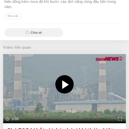
hiện dông kèm mưa đá khi bước vào đợt nắng nóng đầu tiên trong
năm.
Mưa đá
Chia sẻ
Video liên quan
0:00