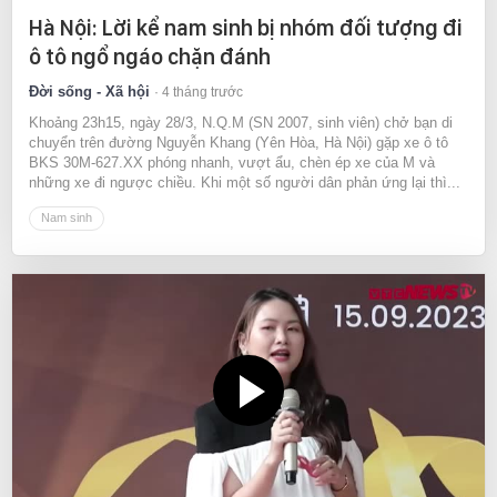
Hà Nội: Lời kể nam sinh bị nhóm đối tượng đi
ô tô ngổ ngáo chặn đánh
Đời sống - Xã hội
4 tháng trước
Khoảng 23h15, ngày 28/3, N.Q.M (SN 2007, sinh viên) chở bạn di
chuyển trên đường Nguyễn Khang (Yên Hòa, Hà Nội) gặp xe ô tô
BKS 30M-627.XX phóng nhanh, vượt ẩu, chèn ép xe của M và
những xe đi ngược chiều. Khi một số người dân phản ứng lại thì...
Nam sinh