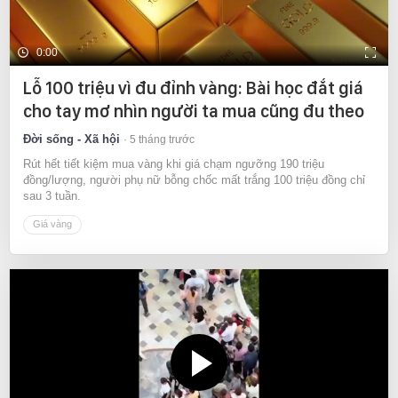
0:00
Lỗ 100 triệu vì đu đỉnh vàng: Bài học đắt giá
cho tay mơ nhìn người ta mua cũng đu theo
Đời sống - Xã hội
5 tháng trước
Rút hết tiết kiệm mua vàng khi giá chạm ngưỡng 190 triệu
đồng/lượng, người phụ nữ bỗng chốc mất trắng 100 triệu đồng chỉ
sau 3 tuần.
Giá vàng