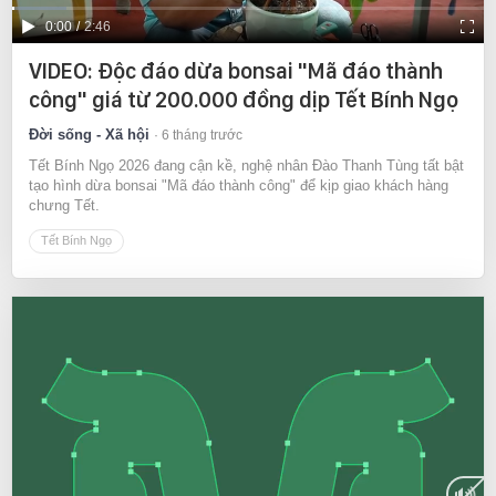
Current
0:00
/
Duration
2:46
Time
VIDEO: Độc đáo dừa bonsai "Mã đáo thành
công" giá từ 200.000 đồng dịp Tết Bính Ngọ
Đời sống - Xã hội
6 tháng trước
Tết Bính Ngọ 2026 đang cận kề, nghệ nhân Đào Thanh Tùng tất bật
tạo hình dừa bonsai "Mã đáo thành công" để kịp giao khách hàng
chưng Tết.
Tết Bính Ngọ