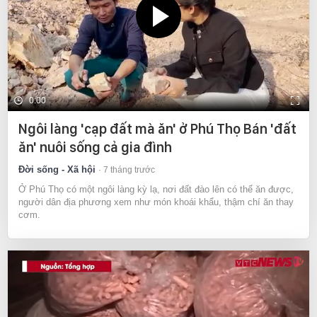
0:00
Ngôi làng 'cạp đất mà ăn' ở Phú Thọ Bán 'đất
ăn' nuôi sống cả gia đình
Đời sống - Xã hội
7 tháng trước
Ở Phú Thọ có một ngôi làng kỳ lạ, nơi đất đào lên có thể ăn được,
người dân địa phương xem như món khoái khẩu, thậm chí ăn thay
cơm.