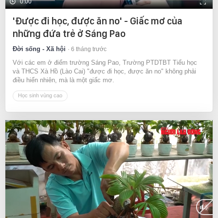
0:00
'Được đi học, được ăn no' - Giấc mơ của
những đứa trẻ ở Sáng Pao
Đời sống - Xã hội
6 tháng trước
Với các em ở điểm trường Sáng Pao, Trường PTDTBT Tiểu học
và THCS Xà Hồ (Lào Cai) "được đi học, được ăn no" không phải
điều hiển nhiên, mà là một giấc mơ.
Học sinh vùng cao