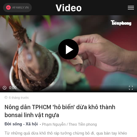
AFAMILY.VN
0:00
6 tháng trước
Nông dân TPHCM 'hô biến' dừa khô thành
bonsai linh vật ngựa
Đời sống - Xã hội
Phạm Nguyễn / Theo Tiền phong
Từ những quả dừa khô thô ráp tưởng chừng bỏ đi, qua bàn tay khéo