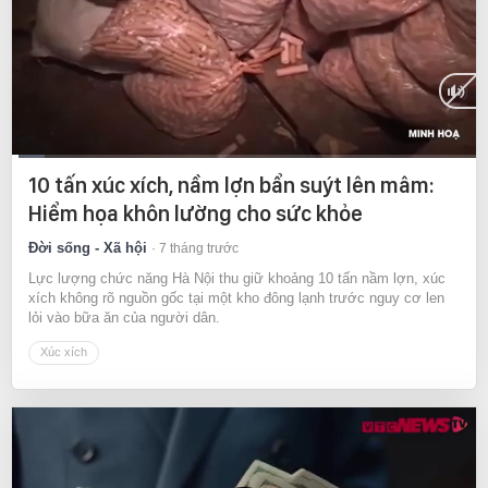
Current
0:07
/
Duration
9:13
10 tấn xúc xích, nầm lợn bẩn suýt lên mâm:
Time
Hiểm họa khôn lường cho sức khỏe
Đời sống - Xã hội
7 tháng trước
Lực lượng chức năng Hà Nội thu giữ khoảng 10 tấn nầm lợn, xúc
xích không rõ nguồn gốc tại một kho đông lạnh trước nguy cơ len
lỏi vào bữa ăn của người dân.
Xúc xích