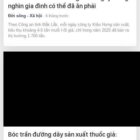
nghìn gia đình có thể đã ăn phải
Đời sống - Xã hội
6 tháng trước
Theo Công an tỉnh Đắk Lắk, mỗi ngày công ty Kiều Hưng sản xuất,
tiêu thụ khoảng 4-5 tấn muối I-ốt giả, chỉ trong năm 2025 đã bán ra
thị trường 1.700 tấn.
Bóc trần đường dây sản xuất thuốc giả: