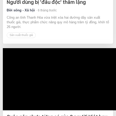
Người dùng bị 'đầu độc' thầm lặng
Đời sống - Xã hội
6 tháng trước
Công an tỉnh Thanh Hóa vừa triệt xóa hai đường dây sản xuất
thuốc giả, thực phẩm chức năng quy mô hàng trăm tỷ đồng, khởi tố
26 người.
Sản xuất thuốc giả