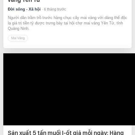
Đời sống - Xã hội
6 tháng trước
Người dân trầm trồ trước hàng chục cây mai vàng với dáng thế độc
lạ giá trị tiền tỷ được trưng bày tại hội chợ mai vàng Yên Tử, tỉnh
Quảng Ninh.
Mai Vàng
Sản xuất 5 tấn muối I-ốt giả mỗi ngày: Hàng