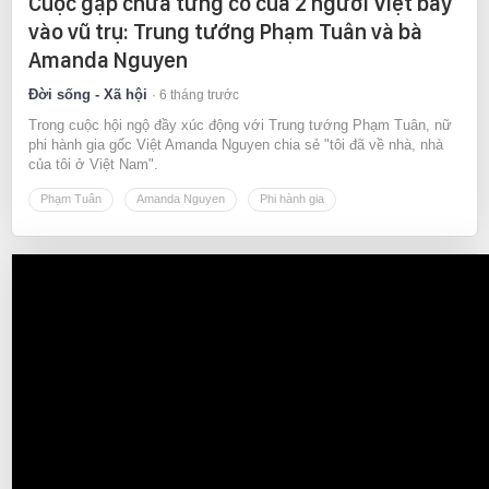
Cuộc gặp chưa từng có của 2 người Việt bay
vào vũ trụ: Trung tướng Phạm Tuân và bà
Amanda Nguyen
Đời sống - Xã hội
6 tháng trước
Trong cuộc hội ngộ đầy xúc động với Trung tướng Phạm Tuân, nữ
phi hành gia gốc Việt Amanda Nguyen chia sẻ "tôi đã về nhà, nhà
của tôi ở Việt Nam".
Phạm Tuân
Amanda Nguyen
Phi hành gia