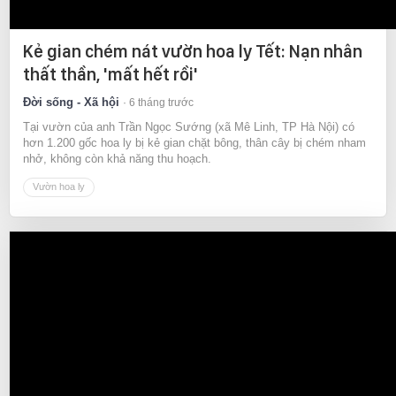
Kẻ gian chém nát vườn hoa ly Tết: Nạn nhân
thất thần, 'mất hết rồi'
Đời sống - Xã hội
6 tháng trước
Tại vườn của anh Trần Ngọc Sướng (xã Mê Linh, TP Hà Nội) có
hơn 1.200 gốc hoa ly bị kẻ gian chặt bông, thân cây bị chém nham
nhở, không còn khả năng thu hoạch.
Vườn hoa ly