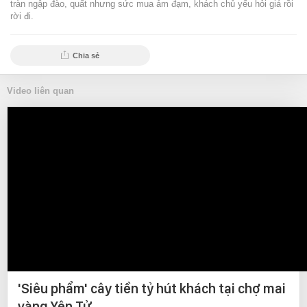
tràn ngập đào, quất nhưng sức mua ảm đạm, khách chủ yếu hỏi giá rồi
rời đi.
Chia sẻ
Video liên quan
'Siêu phẩm' cây tiền tỷ hút khách tại chợ mai
vàng Yên Tử