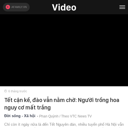
AFAMILY.VN
6 tháng trước
Tết cận kề, đào vẫn nằm chờ: Người trồng hoa
nguy cơ mất trắng
Đời sống - Xã hội
Phan Quỳnh / Theo VTC News TV
Chỉ còn ít ngày nữa là đến Tết Nguyên đán, nhiều tuyến phố Hà Nội vẫn