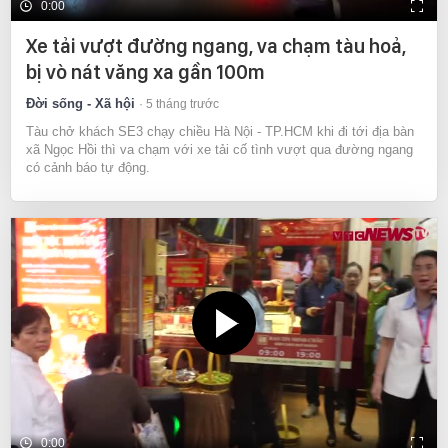
0:00
Xe tải vượt đường ngang, va chạm tàu hoả,
bị vò nát văng xa gần 100m
Đời sống - Xã hội
5 tháng trước
Tàu chở khách SE3 chạy chiều Hà Nội - TP.HCM khi đi tới địa bàn
xã Ngọc Hồi thì va chạm với xe tải cố tình vượt qua đường ngang
có cảnh báo tự động.
0:00