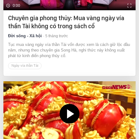
0:00
Chuyên gia phong thủy: Mua vàng ngày vía
thần Tài không có trong sách cổ
Đời sống - Xã hội
5 tháng trước
Tục mua vàng ngày vía thần Tài vốn được xem là cách giữ lộc đầu
năm, nhưng theo chuyên gia Song Hà, nghi thức này không xuất
phát từ kinh điển phong thủy cổ.
Ngày vía thần Tài