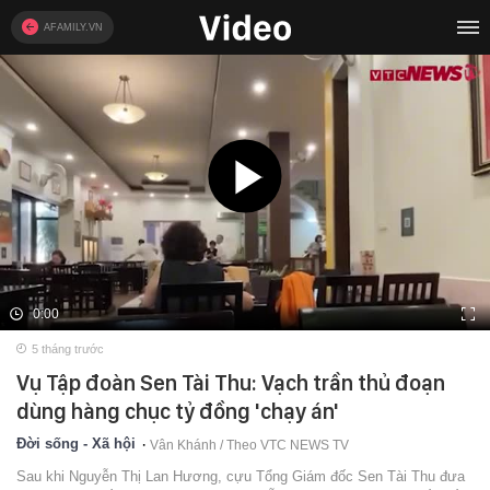
AFAMILY.VN
0:00
5 tháng trước
Vụ Tập đoàn Sen Tài Thu: Vạch trần thủ đoạn
dùng hàng chục tỷ đồng 'chạy án'
Đời sống - Xã hội
Vân Khánh / Theo VTC NEWS TV
Sau khi Nguyễn Thị Lan Hương, cựu Tổng Giám đốc Sen Tài Thu đưa