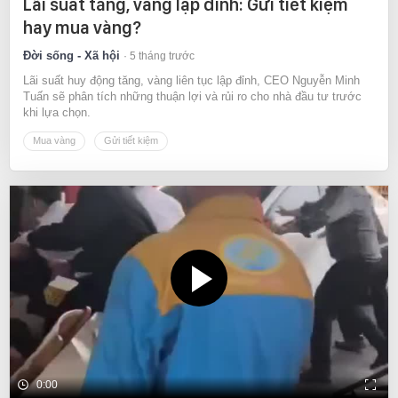
Lãi suất tăng, vàng lập đỉnh: Gửi tiết kiệm
hay mua vàng?
Đời sống - Xã hội
5 tháng trước
Lãi suất huy động tăng, vàng liên tục lập đỉnh, CEO Nguyễn Minh
Tuấn sẽ phân tích những thuận lợi và rủi ro cho nhà đầu tư trước
khi lựa chọn.
Mua vàng
Gửi tiết kiệm
0:00