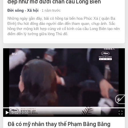
đẹp như mơ dưới chân cầu Long Biên
Đời sống - Xã hội
1 năm trước
Những ngày gần đây, bãi cỏ hồng tại bến hoa Phúc Xá ( quận Ba
Đình) thu hút đông đảo người dân đến tham quan, chụp ảnh. Sắc
hồng thơ mộng kết hợp cùng vẻ cổ kính của cầu Long Biên tạo nên
điểm đến lý tưởng giữa lòng Thủ đô.
Current
0:02
/
Duration
0:02
Time
Đã có mỹ nhân thay thế Phạm Băng Băng