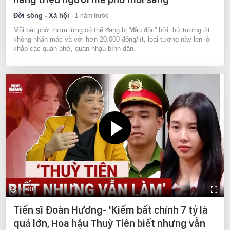
Đời sống - Xã hội
1 năm trước
Mỗi bát phở thơm lừng có thể đang bị “đầu độc” bởi thứ tương ớt
không nhãn mác và với hơn 20.000 đồng/lít, loại tương này len lỏi
khắp các quán phở, quán nhậu bình dân.
0:00
Tiến sĩ Đoàn Hương- 'Kiếm bất chính 7 tỷ là
quá lớn, Hoa hậu Thuỳ Tiên biết nhưng vẫn