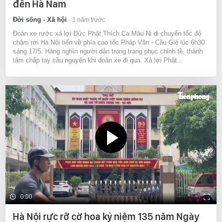
đến Hà Nam
Đời sống - Xã hội
1 năm trước
Đoàn xe rước xá lợi Đức Phật Thích Ca Mâu Ni di chuyển tốc độ
chậm rời Hà Nội tiến về phía cao tốc Pháp Vân - Cầu Giẽ lúc 6h30
sáng 17/5. Hàng nghìn người dân trong trang phục chỉnh tề, thành
tâm chắp tay cầu nguyện khi đoàn xe đi qua. Xá lợi Phật...
0:00
Hà Nội rực rỡ cờ hoa kỷ niệm 135 năm Ngày