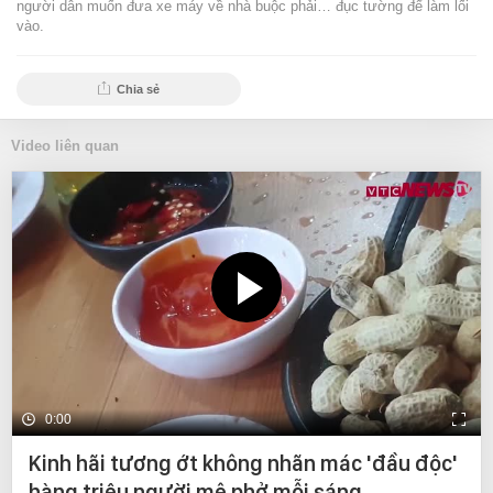
người dân muốn đưa xe máy về nhà buộc phải… đục tường để làm lối
vào.
Chia sẻ
Video liên quan
0:00
Kinh hãi tương ớt không nhãn mác 'đầu độc'
hàng triệu người mê phở mỗi sáng