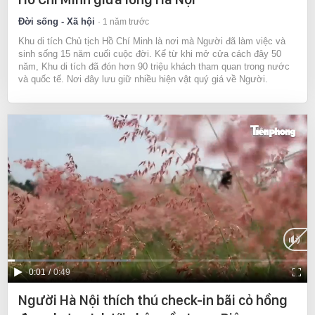
Đời sống - Xã hội
1 năm trước
Khu di tích Chủ tịch Hồ Chí Minh là nơi mà Người đã làm việc và
sinh sống 15 năm cuối cuộc đời. Kể từ khi mở cửa cách đây 50
năm, Khu di tích đã đón hơn 90 triệu khách tham quan trong nước
và quốc tế. Nơi đây lưu giữ nhiều hiện vật quý giá về Người.
Current
0:01
/
Duration
0:49
Time
Người Hà Nội thích thú check-in bãi cỏ hồng